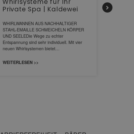
Whirlsysteme für Ihr
Gesta
Private Spa | Kaldewei
alltä
HANS
WHIRLWANNEN AUS NACHHALTIGER
STAHL-EMAILLE SCHMEICHELN KÖRPER
Stil für 
UND SEELEDie Wege zu echter
HANSAGENE
Entspannung sind sehr individuell. Mit vier
von Wascht
neuen Whirlsystemen bietet…
unterschi
konzipiert
WEITERLESEN >>
WEITERL