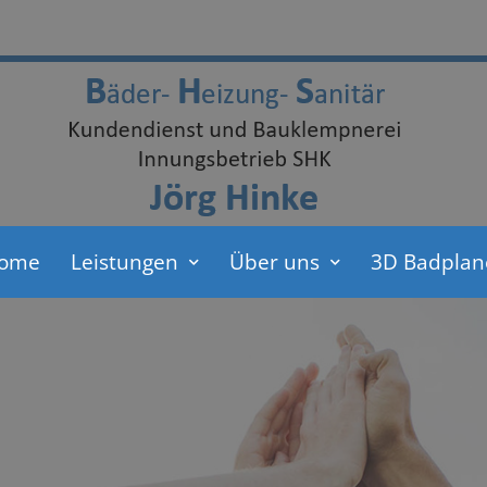
ome
Leistungen
Über uns
3D Badplan