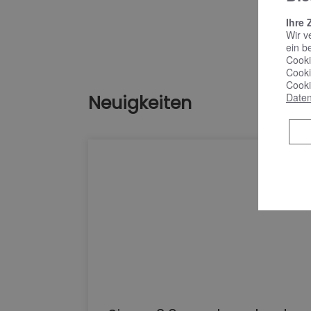
Ihre 
Wir v
ein b
Cooki
Cooki
Cooki
Daten
Neuigkeiten