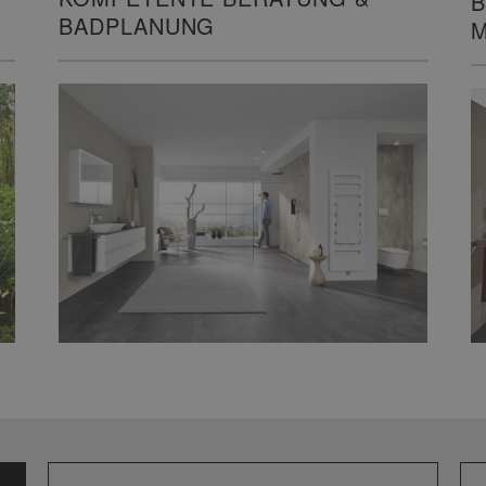
B
BADPLANUNG
M