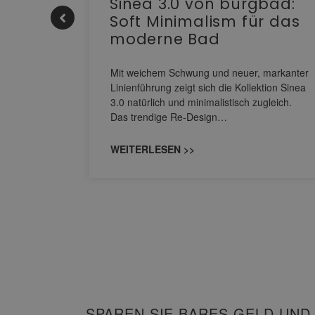
e |
Sinea 3.0 von burgbad:
Soft Minimalism für das
moderne Bad
nskomfort
s
Mit weichem Schwung und neuer, markanter
M NEO
Linienführung zeigt sich die Kollektion Sinea
owohl zum
3.0 natürlich und minimalistisch zugleich.
Das trendige Re-Design…
WEITERLESEN >>
SPAREN SIE BARES GELD UND