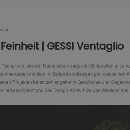
asser
Feinheit | GESSI Ventaglio
er Fächer, die, wie der Name schon sagt, von Silhouetten mit eine
usammenarbeit mit dem in Mailand ansässigen philippinischen A
einen Projekten balanciert er gekonnt Geschichte und Gegenwart,
en auf den Orient und das Design-Know-how des Westens aus.