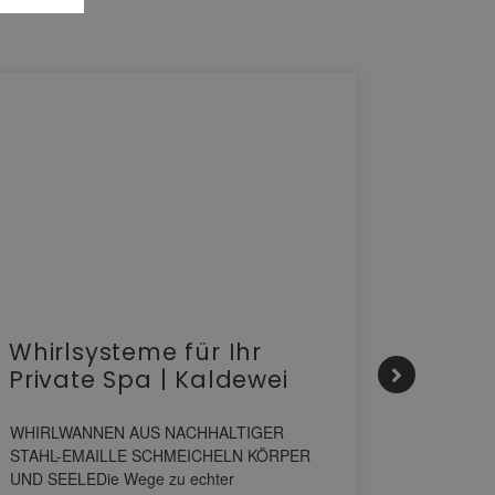
Whirlsysteme für Ihr
Gesta
Private Spa | Kaldewei
alltä
HANS
WHIRLWANNEN AUS NACHHALTIGER
STAHL-EMAILLE SCHMEICHELN KÖRPER
Stil für 
UND SEELEDie Wege zu echter
HANSAGENE