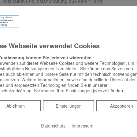
 Installation und Instandhaltung aus einer Hand
rofi
dig um die Koordination mit anderen Gewerken
nstallieren alle Komponenten
se Webseite verwendet Cookies
rgfältige und termingerechte Ausführung aller Arbeiten verlass
Zustimmung können Sie jederzeit widerrufen.
erwenden auf dieser Webseite Cookies und weitere Technologien, um 
estmögliches Nutzungserlebnis zu bieten. Sie können das Setzen von
es auch ablehnen und unsere Seite nur mit den technisch notwendige
es nutzen. Weitere Informationen, sowie eine detaillierte Übersicht der
ne erste, unverbindliche Beratung – unsere Experte
es und eingesetzten Technologien finden Sie in unserer
schutzerklärung
. Sie können Ihre
Einstellungen
jederzeit ändern.
Ablehnen
Ablehnen
Einstellungen
Akzeptieren
Datenschutz
Impressum