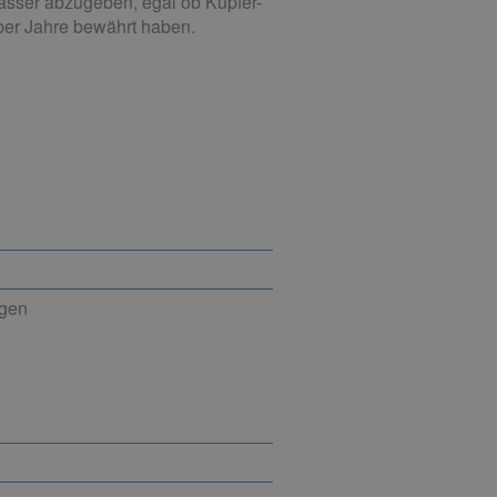
asser abzugeben, egal ob Kupfer-
 über Jahre bewährt haben.
ngen