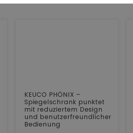
KEUCO PHÖNIX –
Spiegelschrank punktet
mit reduziertem Design
und benutzerfreundlicher
Bedienung