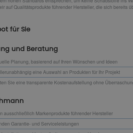
dem hohen Standards entsprechen, um keine Schadstoffe ins W
ir auf Qualitätsprodukte führender Hersteller, die sich bereits
t für Sie
nung und Beratung
uelle Planung, basierend auf Ihren Wünschen und Ideen
llerunabhängig eine Auswahl an Produkten für Ihr Projekt
lten Sie eine transparente Kostenaufstellung ohne Überraschu
achmann
 ausschließlich Markenprodukte führender Hersteller
enden Garantie- und Serviceleistungen