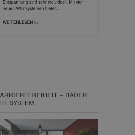
Entspannung sind sehr individuell. Mit vier
von Wascht
neuen Whirlsystemen bietet…
unterschi
konzipiert
WEITERLESEN >>
WEITERL
ARRIEREFREIHEIT – BÄDER
IT SYSTEM