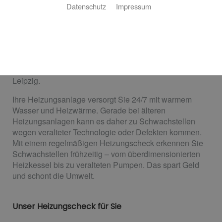
So sparen Sie Energiekosten
Datenschutz
Impressum
Die Heizung im Erdgeschoss wird heiß, aber im
Obergeschoss bleibt sie kalt? Das Wasser braucht
länger als gewohnt, bis es warm ist? Höchste Zeit für
einen Heizungscheck! Jörg Hinke ist Ihr Partner für
einen ausführlichen Check Ihrer Heizungsanlage in
Leipzig.
Ihre Heizungsanlage versorgt Sie 24/7 mit warmem
Wasser und Heizwärme. Gerade bei älteren
Heizungsanlagen kann es daher zu Schwachstellen
wegen veralteter Technologie oder Defekten kommen.
Mit einem regelmäßigen Heizungscheck erkennen Sie
Schwachstellen frühzeitig – vom überdimensionierten
Heizkessel bis zu veralteten Pumpen. Das spart Geld
und schont die Umwelt.
Unser Heizungscheck für Sie