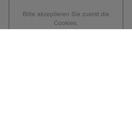
Bitte akzeptieren Sie zuerst die
Cookies.
Kontakt
Jörg Hinke
Corotweg 3
04289 Leipzig