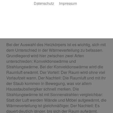
Datenschutz
Impressum
Der ideale Heizkörper für Ihre Ansprüche
Sie planen einen Neubau oder wollen Ihre alten
Heizkörper austauschen? Jörg Hinke ist der perfekte
Ansprechpartner für Ihr Projekt – von der Auswahl des
richtigen Heizkörpers bis zur fertigen Installation!
Bei der Auswahl des Heizkörpers ist es wichtig, sich mit
dem Unterschied in der Wärmeverteilung zu befassen.
Grundlegend wird hier zwischen zwei Arten
unterschieden: Konvektionswärme und
Strahlungswärme. Bei der Konvektionswärme wird die
Raumluft erwärmt. Der Vorteil: Der Raum wird ohne viel
Vorlaufzeit warm. Der Nachteil: Die Raumluft und mit ihr
der Staub kommen in Bewegung, was vor allem
Hausstauballergiker schnell merken. Die
Strahlungswärme ist mit Sonnenstrahlen vergleichbar:
Statt der Luft werden Wände und Möbel aufgewärmt, die
Wärmeverteilung ist gleichmäßiger. Der Nachteil: Es
dauert deutlich länger, bis sich der Raum aufwärmt.