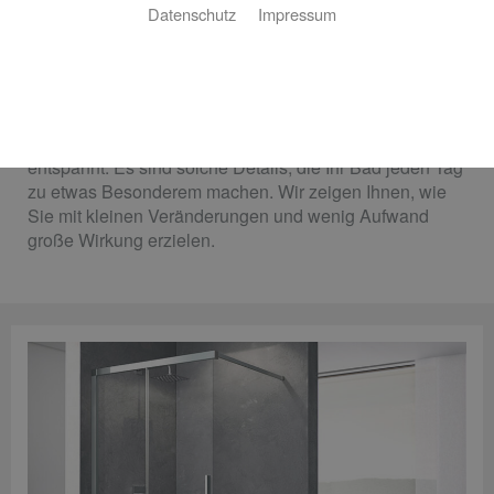
Datenschutz
Impressum
Mit gezielten Akzenten rundum wohler fühlen
Ein variabler Duschstrahl, der wohltuend massiert.
Moderne Armaturen, die dem Auge schmeicheln. Oder
eine stimmungsvolle Beleuchtung, die wunderbar
entspannt. Es sind solche Details, die Ihr Bad jeden Tag
zu etwas Besonderem machen. Wir zeigen Ihnen, wie
Sie mit kleinen Veränderungen und wenig Aufwand
große Wirkung erzielen.