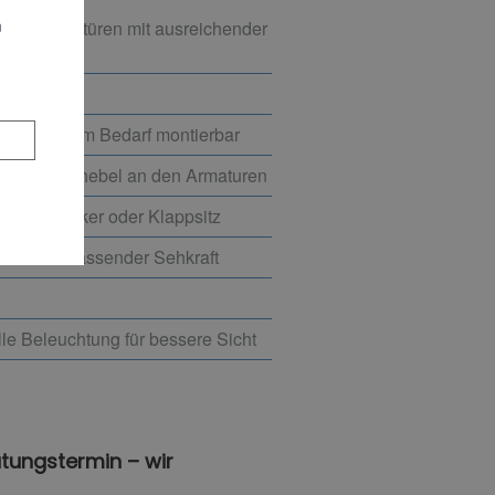
n
er Schiebetüren mit ausreichender
ndividuellem Bedarf montierbar
liche Bedienhebel an den Armaturen
 Duschhocker oder Klappsitz
e bei nachlassender Sehkraft
lle Beleuchtung für bessere Sicht
atungstermin – wir