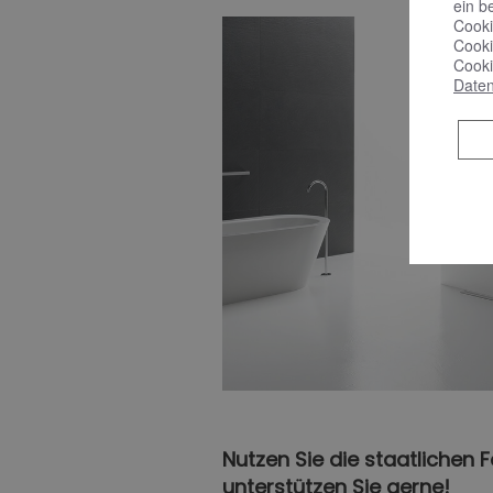
ein b
Cooki
Cooki
Cooki
Daten
Nutzen Sie die staatlichen 
unterstützen Sie gerne!