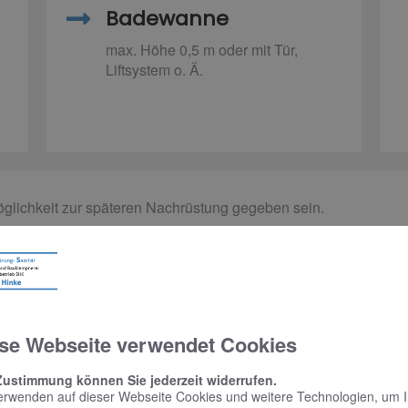
Badewanne
max. Höhe 0,5 m oder mit Tür,
Liftsystem o. Ä.
glichkeit zur späteren Nachrüstung gegeben sein.
ner Sanierung und helfen Ihnen, Fördermittel zu be
bindlichen Beratungstermin – wir freuen uns auf Si
se Webseite verwendet Cookies
ngsmerkmale des barrierereduziert
Zustimmung können Sie jederzeit widerrufen.
erwenden auf dieser Webseite Cookies und weitere Technologien, um 