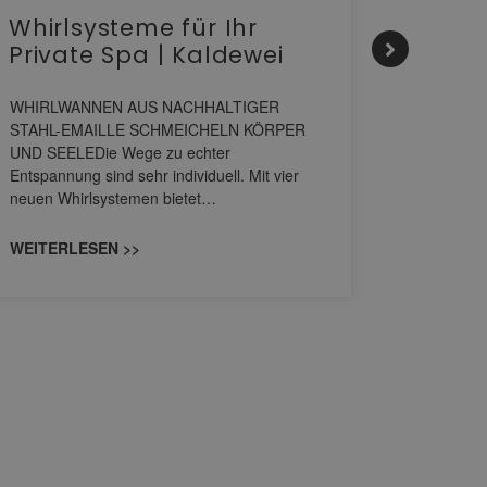
Whirlsysteme für Ihr
Gesta
Private Spa | Kaldewei
alltä
HANS
WHIRLWANNEN AUS NACHHALTIGER
STAHL-EMAILLE SCHMEICHELN KÖRPER
Stil für 
UND SEELEDie Wege zu echter
HANSAGENE
Entspannung sind sehr individuell. Mit vier
von Wascht
neuen Whirlsystemen bietet…
unterschi
konzipiert
WEITERLESEN >>
WEITERL