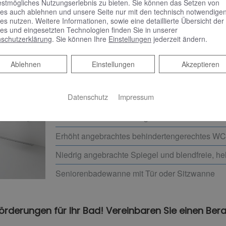
estmögliches Nutzungserlebnis zu bieten. Sie können das Setzen von
es auch ablehnen und unsere Seite nur mit den technisch notwendige
Schwellenlose Türen die nach außen öffnen od
es nutzen. Weitere Informationen, sowie eine detaillierte Übersicht der
Einstiegsbreite
es und eingesetzten Technologien finden Sie in unserer
schutzerklärung
. Sie können Ihre
Einstellungen
jederzeit ändern.
Rutschhemmende Fliesen
Waschtisch flach und unterfahrbar, Höhe nach i
Ablehnen
Ablehnen
Einstellungen
Akzeptieren
Halte-, Stütz- und Klappgriffe, benutzerfreund
Datenschutz
Impressum
Behindertengerechte Dusche: schwellenlos mit
Kontrastreiche Gestaltung in Material und Farb
Erhöht angebrachtes behindertengerechtes WC
Niedrig angebrachte Spiegel und blendfreie, he
Seniorenbadewanne mit Tür oder Sitzwanne
Förderungen für Ihr Bad! Vereinbaren Sie einen Ber