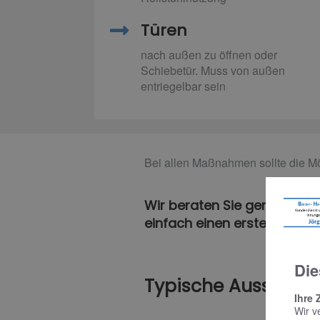
Türen
nach außen zu öffnen oder
Schiebetür. Muss von außen
entriegelbar sein
Bei allen Maßnahmen sollte die Mö
Wir beraten Sie gerne zu ei
einfach einen ersten, unver
Die
Typische Ausstattu
Ihre 
Wir v