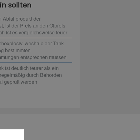
n sollten
 Abfallprodukt der
t, ist der Preis an den Ölpreis
h ist es vergleichsweise teuer
chexplosiv, weshalb der Tank
g bestimmten
immungen entsprechen müssen
 ist deutlich teurer als ein
 regelmäßig durch Behörden
l geprüft werden