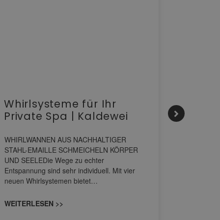
Whirlsysteme für Ihr
Gesta
Private Spa | Kaldewei
alltä
HANS
WHIRLWANNEN AUS NACHHALTIGER
STAHL-EMAILLE SCHMEICHELN KÖRPER
Stil für 
UND SEELEDie Wege zu echter
HANSAGENE
Entspannung sind sehr individuell. Mit vier
von Wascht
neuen Whirlsystemen bietet…
unterschi
konzipiert
WEITERLESEN >>
WEITERL