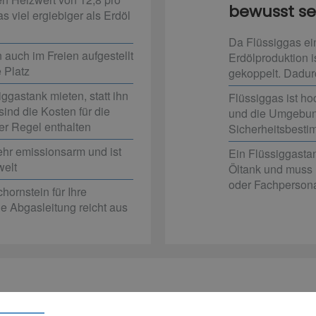
bewusst sei
s viel ergiebiger als Erdöl
Da Flüssiggas ein
 auch im Freien aufgestellt
Erdölproduktion is
 Platz
gekoppelt. Dadurc
ggastank mieten, statt ihn
Flüssiggas ist ho
sind die Kosten für die
und die Umgebun
er Regel enthalten
Sicherheitsbest
ehr emissionsarm und ist
Ein Flüssiggastank
welt
Öltank und muss
oder Fachpersona
hornstein für Ihre
e Abgasleitung reicht aus
stimmungen müssen Sie beachten