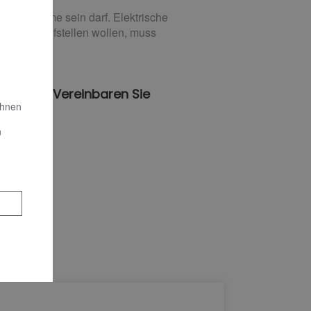
ene Flamme sein darf. Elektrische
ebäude aufstellen wollen, muss
heizung. Vereinbaren Sie
Ihnen
n