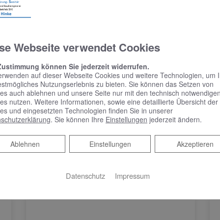
icherheitszone von 3 Metern beachtet werden, in der keine off
üssen zudem Ex-geschützt sein. Wenn Sie den Tank in einem G
Hauses abgeschirmt sein.
se Webseite verwendet Cookies
hrlich zu den Vor- und Nachteilen einer Flüssiggas
Zustimmung können Sie jederzeit widerrufen.
erwenden auf dieser Webseite Cookies und weitere Technologien, um 
s Beratungsgespräch mit uns!
estmögliches Nutzungserlebnis zu bieten. Sie können das Setzen von
es auch ablehnen und unsere Seite nur mit den technisch notwendige
es nutzen. Weitere Informationen, sowie eine detaillierte Übersicht der
es und eingesetzten Technologien finden Sie in unserer
schutzerklärung
. Sie können Ihre
Einstellungen
jederzeit ändern.
Ablehnen
Ablehnen
Einstellungen
Akzeptieren
Datenschutz
Impressum