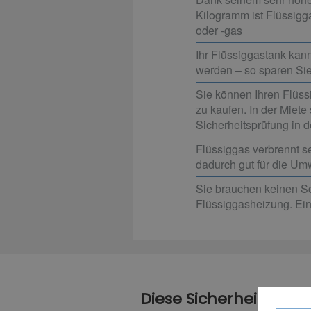
Kilogramm ist Flüssigga
oder -gas
Ihr Flüssiggastank kann
werden – so sparen Sie
Sie können Ihren Flüssi
zu kaufen. In der Miete 
Sicherheitsprüfung in d
Flüssiggas verbrennt s
dadurch gut für die Um
Sie brauchen keinen Sc
Flüssiggasheizung. Ein
Diese Sicherheitsbe