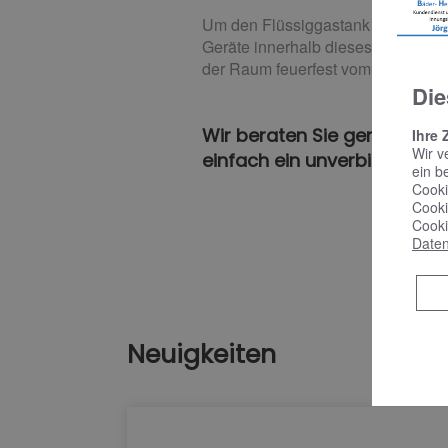
Um den Flüssiggastank muss eine S
Geräte innerhalb dieses Radius m
der Raum feuerfest vom Rest des 
Die
Wir beraten Sie gerne ausfü
Ihre 
Wir v
einfach ein unverbindliche
ein b
Cooki
Cooki
Cooki
Daten
Neuigkeiten