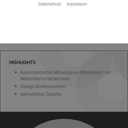
Datenschutz
Impressum
HIGHLIGHTS
Asymmetrischer Mineralguss-Waschtisch mit
Waschtischunterschrank
Design-Badheizkörper
barrierefreie Dusche