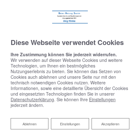
Diese Webseite verwendet Cookies
Ihre Zustimmung können Sie jederzeit widerrufen.
Wir verwenden auf dieser Webseite Cookies und weitere
Technologien, um Ihnen ein bestmögliches
Nutzungserlebnis zu bieten. Sie können das Setzen von
Startseite
»
Bad
»
Badinspiration & Musterbäder
»
Komfort-Bad 4,6 ㎡
Cookies auch ablehnen und unsere Seite nur mit den
technisch notwendigen Cookies nutzen. Weitere
Informationen, sowie eine detaillierte Übersicht der Cookies
Komfort-Bad 4,6 ㎡
und eingesetzten Technologien finden Sie in unserer
Datenschutzerklärung
. Sie können Ihre
Einstellungen
jederzeit ändern.
Ablehnen
Ablehnen
Einstellungen
Akzeptieren