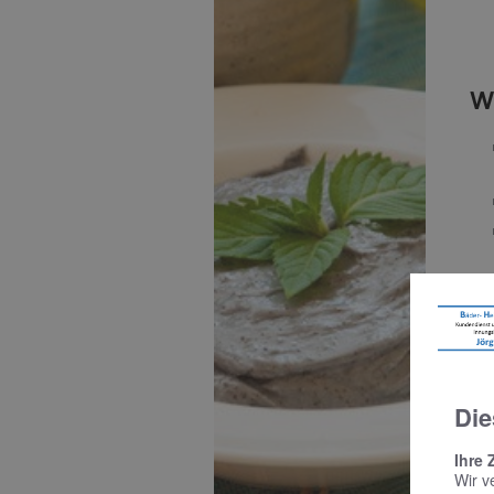
W
A
Die
Ihre 
Wir v