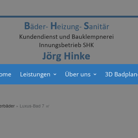
ome
Leistungen
Über uns
3D Badplan
terbäder
»
Luxus-Bad 7 ㎡