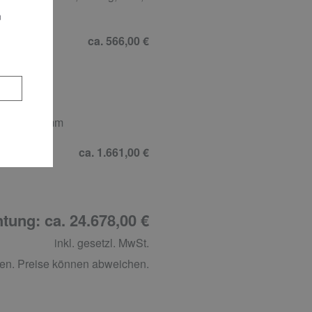
n
ca. 566,00 €
00 x T 50 mm
ca. 1.661,00 €
tung: ca. 24.678,00 €
inkl. gesetzl. MwSt.
en. Preise können abweichen.