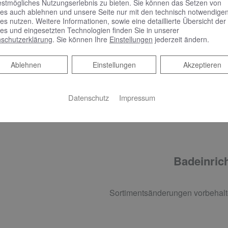
estmögliches Nutzungserlebnis zu bieten. Sie können das Setzen von
verchromt
es auch ablehnen und unsere Seite nur mit den technisch notwendige
es nutzen. Weitere Informationen, sowie eine detaillierte Übersicht der
es und eingesetzten Technologien finden Sie in unserer
schutzerklärung
. Sie können Ihre
Einstellungen
jederzeit ändern.
Ablehnen
Ablehnen
Einstellungen
Akzeptieren
ADHEIZKÖRPER
Cosmo Piato Chiuso Design-Badheizkörper, BH 1.870 x B 6
Datenschutz
Impressum
Badeinrich
Sortimentsänderungen vorbehalt