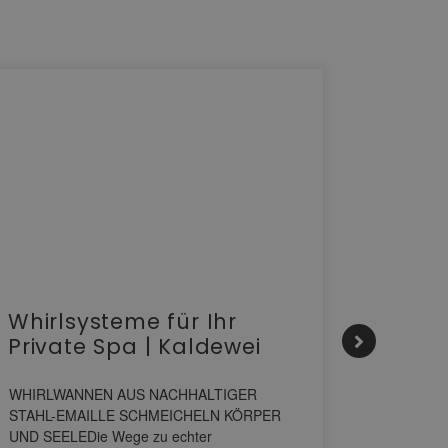
Whirlsysteme für Ihr
Gesta
Private Spa | Kaldewei
alltä
HANS
WHIRLWANNEN AUS NACHHALTIGER
STAHL-EMAILLE SCHMEICHELN KÖRPER
Stil für 
UND SEELEDie Wege zu echter
HANSAGENE